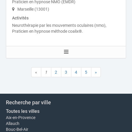
Praticien en hypnose NMO (EMDR)
Marseille (13001)
Activités
Neurothérapie par les mouvements oculaires (nmo),
Praticien en hypnose méthode coalix®.
«
1
2
3
4
5
»
Recherche par ville
Toutes les villes
Aix-en-Provence
Allauch
Bouc-Bel-Air