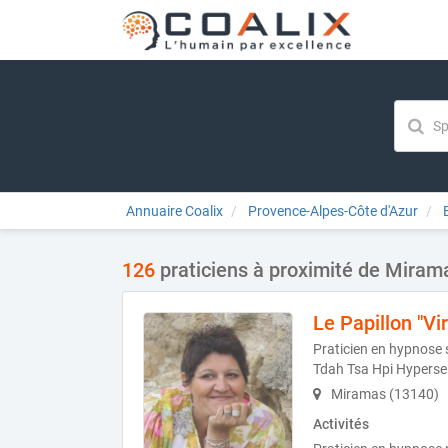
Annuaire Coalix
Provence-Alpes-Côte d'Azur
126
praticiens à proximité de Miram
Le Papillon "Vir
Praticien en hypnose 
Tdah Tsa Hpi Hypersen
Miramas (13140)
Activités