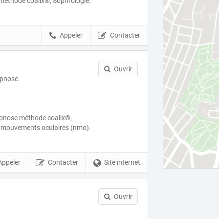
méthode coalix®, Sophrologie.
Appeler
Contacter
Ouvrir
ypnose
ypnose méthode coalix®,
s mouvements oculaires (nmo).
Appeler
Contacter
Site internet
Ouvrir