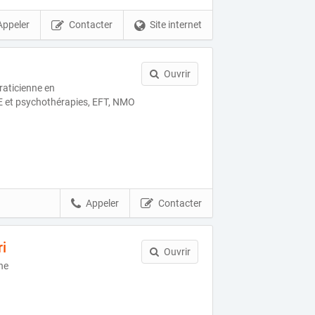
Appeler
Contacter
Site internet
Ouvrir
ticienne en
t psychothérapies, EFT, NMO
Appeler
Contacter
ri
Ouvrir
ne