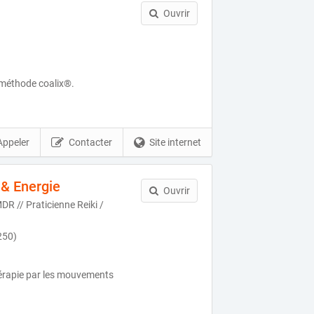
Ouvrir
 méthode coalix®.
Appeler
Contacter
Site internet
& Energie
Ouvrir
R // Praticienne Reiki /
250)
érapie par les mouvements