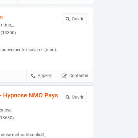
n
Ouvrir
 ritmo,…
 (13300)
s mouvements oculaires (nmo).
Appeler
Contacter
 - Hypnose NMO Pays
Ouvrir
ypnose
(13680)
ypnose méthode coalix®,