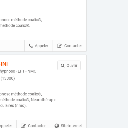
ypnose méthode coalix®,
 méthode coalix®.
Appeler
Contacter
INI
Ouvrir
 hypnose - EFT - NMO
 (13300)
ypnose méthode coalix®,
 méthode coalix®, Neurothérapie
culaires (nmo).
Appeler
Contacter
Site internet