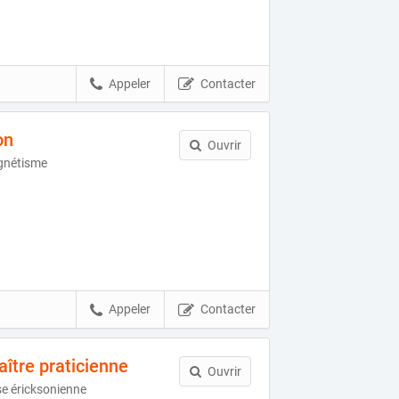
Appeler
Contacter
on
Ouvrir
gnétisme
Appeler
Contacter
ître praticienne
Ouvrir
se éricksonienne