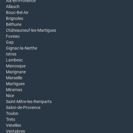
Aix-en-Provence
Allauch
Bouc-Bel-Air
Brignoles
Béthune
Châteauneuf-les-Martigues
Fuveau
Gap
Gignac-la-Nerthe
Istres
Lambesc
Manosque
Marignane
Marseille
Martigues
Miramas
Nice
Saint-Mitre-les-Remparts
Salon-de-Provence
Toulon
Trets
Venelles
Ventabren