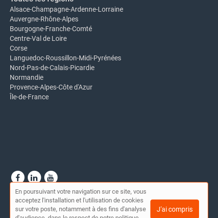
Alsace-Champagne-Ardenne-Lorraine
Auvergne-Rhône-Alpes
Bourgogne-Franche-Comté
Centre-Val de Loire
Corse
Languedoc-Roussillon-Midi-Pyrénées
Nord-Pas-de-Calais-Picardie
Normandie
Provence-Alpes-Côte d'Azur
Île-de-France
En poursuivant votre navigation sur ce site, vous
© Annuaire Coalix 2026 |
Plan du site
|
Mon compte
|
Contact
acceptez l'installation et l'utilisation de cookies
Conditions générales d'utilisation
|
Mentions légales
sur votre poste, notamment à des fins d'analyse
J'ai compris
d'audience, dans le respect de notre politique