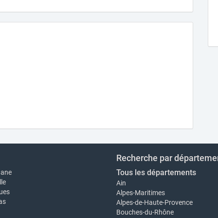
Recherche par départeme
Tous les départements
nane
le
Ain
ues
Alpes-Maritimes
as
Alpes-de-Haute-Provence
Bouches-du-Rhône