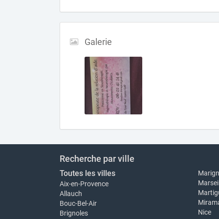
Galerie
Recherche par ville
Toutes les villes
Marig
Marseil
Aix-en-Provence
Martig
Allauch
Miram
Bouc-Bel-Air
Nice
Brignoles