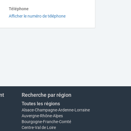
Téléphone
Afficher le numéro de téléphone
nt
Recherche par région
Toutes les régions
Alsace-Champagne-Ardenne-Lorraine
Auvergne-Rhône-Alpes
Bourgogne-Franche-Comté
Centre-Val de Loire