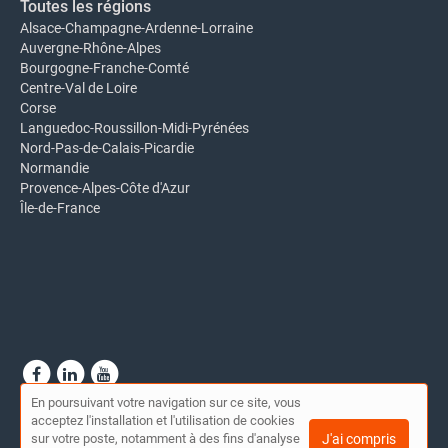
Toutes les régions
Alsace-Champagne-Ardenne-Lorraine
Auvergne-Rhône-Alpes
Bourgogne-Franche-Comté
Centre-Val de Loire
Corse
Languedoc-Roussillon-Midi-Pyrénées
Nord-Pas-de-Calais-Picardie
Normandie
Provence-Alpes-Côte d'Azur
Île-de-France
En poursuivant votre navigation sur ce site, vous
© Annuaire Coalix 2026 |
Plan du site
|
Mon compte
|
Contact
acceptez l'installation et l'utilisation de cookies
Conditions générales d'utilisation
|
Mentions légales
sur votre poste, notamment à des fins d'analyse
J'ai compris